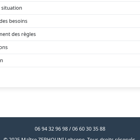
 situation
 des besoins
ment des règles
ions
on
06 94 32 96 98 / 06 60 30 35 88
© 2025 Maître ZERHOUNI Lehcene. Tous droits réservés.